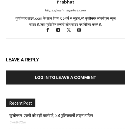
Recent Post
कुशीनगर: एसपी की बड़ी कार्रवाई, 28 पुलिसकर्मी लाइन हाजिर
07/08/2026
कुशीनगर: कसया थाने में दो सिपाहियों पर सख्त कार्रवाई के बाद डीआईजी ने किया
औचक निरीक्षण
05/08/2026
कुशीनगर: कसया थाने के सिपाही पर ढाबा संचालक से लड़की की डिमांड और मारपीट
पर बड़ी कार्यवाही
05/08/2026
कुशीनगर में 14 वर्षीय किशोर आदर्श चौहान की हत्या, रंगदारी न देने का हत्या का आरोप
02/08/2026
कुशीनगर प्रशासन ने तहसील हाटा में 100 एकड़ सरकारी भूमि का किया पता, फर्जी
एंट्री हटाने की तैयारी