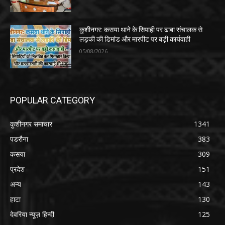
कुशीनगर: कसया थाने के सिपाही पर ढाबा संचालक से
लड़की की डिमांड और मारपीट पर बड़ी कार्यवाही
05/08/2026
POPULAR CATEGORY
कुशीनगर समाचार
1341
पडरौना
383
कसया
309
प्रदेश
151
अन्य
143
हाटा
130
देवरिया न्यूज़ हिन्दी
125