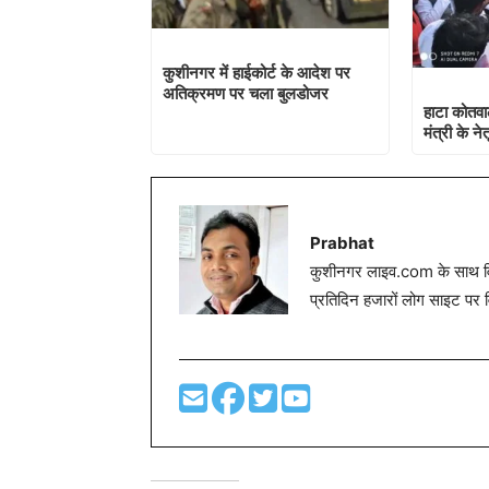
मंत्री के नेत
Prabhat
कुशीनगर लाइव.com के साथ विग
प्रतिदिन हजारों लोग साइट पर 
Related News
कसया से 50 लाख रूपयें की पंजाब निर्मित
कसया पुलिस ने ट
शराब का जखीरा ट्रक से बरामद
निर्मित अंग्रेज