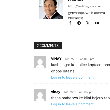
2 COMMENTS
VINAY
14/07/2016 At 4:59 pm
kushinagar ke police kaptaan than
ghoos leta hai
Log in to leave a comment
vinay
14/07/2016 At 5:02 pm
thana patherwa ke kilaf hajaro repo
Log in to leave a comment
LEAVE A REPLY
Log in to leave a comment