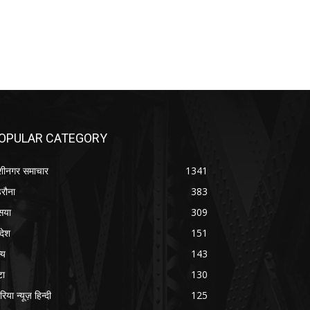
OPULAR CATEGORY
शीनगर समाचार
1341
रौना
383
सया
309
रदेश
151
्य
143
टा
130
रिया न्यूज़ हिन्दी
125
श
106