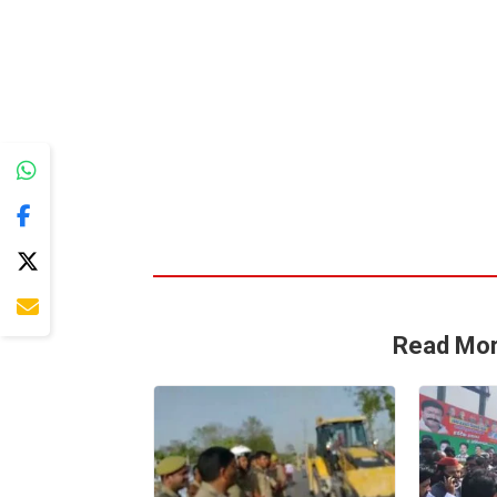
मिनी DCM बरमाद किये गये। तथा तीन लोगो को इस कारोबार से
389/16 धारा-60(2)/63 EX ACT व 272 IPC में पंजकृत कि
पत्रकारों को जानकारी दी।गिरफ्तार करने वाली टीम में SO 
पाण्डेय,राजेंद्र यादव,विश्राम सिंह,व कांस्टेबल संजय यादव, 
Read Mor
कुशीनगर में हाईकोर्ट के आदेश पर
अतिक्रमण पर चला बुलडोजर
हाटा कोतवाल