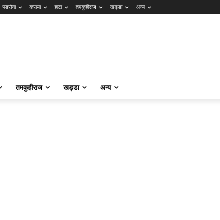
पडरौना
कसया
हाटा
तमकुहीराज
खड्डा
अन्य
तमकुहीराज
खड्डा
अन्य