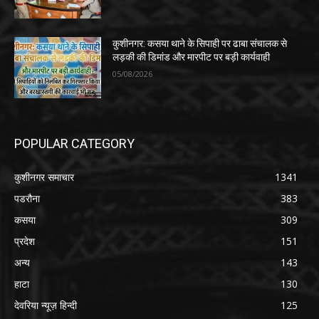
कुशीनगर: कसया थाने के सिपाही पर ढाबा संचालक से
लड़की की डिमांड और मारपीट पर बड़ी कार्यवाही
05/08/2026
POPULAR CATEGORY
कुशीनगर समाचार
1341
पडरौना
383
कसया
309
प्रदेश
151
अन्य
143
हाटा
130
देवरिया न्यूज़ हिन्दी
125