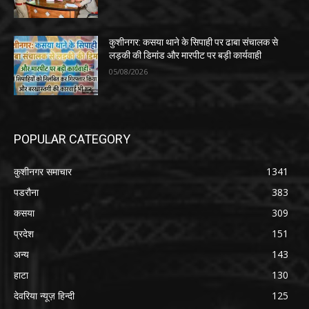
कुशीनगर: कसया थाने के सिपाही पर ढाबा संचालक से
लड़की की डिमांड और मारपीट पर बड़ी कार्यवाही
05/08/2026
POPULAR CATEGORY
कुशीनगर समाचार
1341
पडरौना
383
कसया
309
प्रदेश
151
अन्य
143
हाटा
130
देवरिया न्यूज़ हिन्दी
125