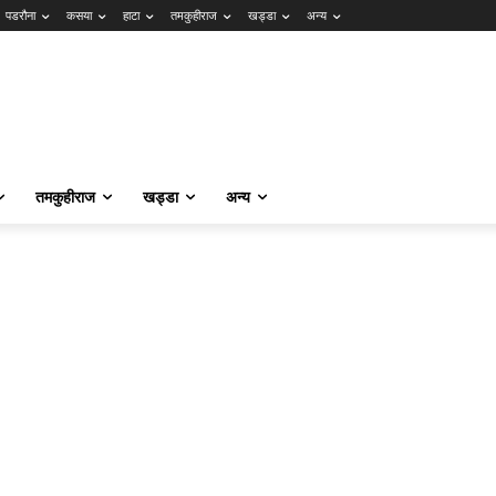
पडरौना
कसया
हाटा
तमकुहीराज
खड्डा
अन्य
तमकुहीराज
खड्डा
अन्य