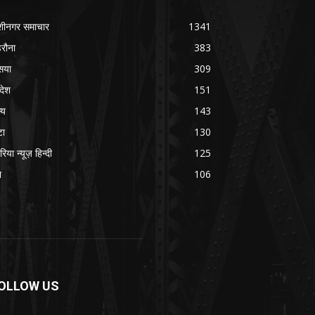
शीनगर समाचार
1341
रौना
383
सया
309
रदेश
151
्य
143
टा
130
रिया न्यूज़ हिन्दी
125
श
106
OLLOW US