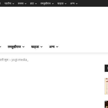
र
पडरौना
कसया
हाटा
तमकुहीराज
खड्डा
अन्य
तमकुहीराज
खड्डा
अन्य
यारी शुरू
yogi-media_