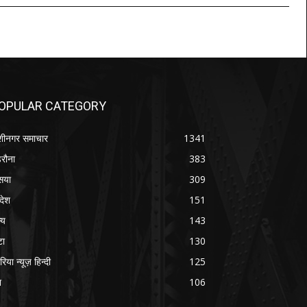
OPULAR CATEGORY
शीनगर समाचार
1341
रौना
383
सया
309
रदेश
151
्य
143
टा
130
रिया न्यूज़ हिन्दी
125
श
106