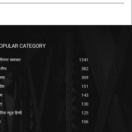
OPULAR CATEGORY
शीनगर समाचार
1341
रौना
382
सया
309
रदेश
151
्य
143
टा
130
रिया न्यूज़ हिन्दी
125
श
106