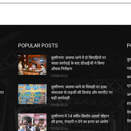
POPULAR POSTS
P
कुशीनगर: कसया थाने में दो सिपाहियों पर
कु
सख्त कार्रवाई के बाद डीआईजी ने किया
पड
औचक निरीक्षण
05/08/2026
क
प्
कुशीनगर: कसया थाने के सिपाही पर ढाबा
 पर
संचालक से लड़की की डिमांड और मारपीट पर
अन
बड़ी कार्यवाही
हा
05/08/2026
देव
न
कुशीनगर में 14 वर्षीय किशोर आदर्श चौहान
दे
की हत्या, रंगदारी न देने का हत्या का आरोप
02/08/2026