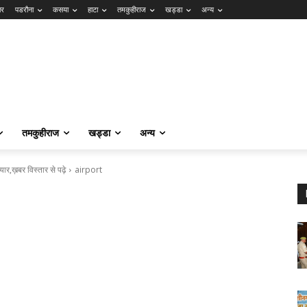
ार
पडरौना
कसया
हाटा
तमकुहीराज
खड्डा
अन्य
तमकुहीराज
खड्डा
अन्य
ैयार,ख़बर विस्तार से पढ़े
airport