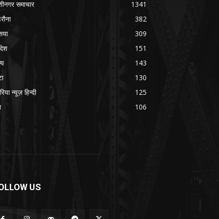
शीनगर समाचार
1341
रौना
382
सया
309
रदेश
151
्य
143
टा
130
रिया न्यूज़ हिन्दी
125
श
106
OLLOW US