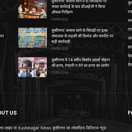
कुशीनगर: कसया थाने में दो सिपाहियों पर
कु
सख्त कार्रवाई के बाद डीआईजी ने किया
पड
औचक निरीक्षण
05/08/2026
क
प्
कुशीनगर: कसया थाने के सिपाही पर ढाबा
 पर
संचालक से लड़की की डिमांड और मारपीट पर
अन
बड़ी कार्यवाही
हा
05/08/2026
देव
न
कुशीनगर में 14 वर्षीय किशोर आदर्श चौहान
दे
की हत्या, रंगदारी न देने का हत्या का आरोप
02/08/2026
OUT US
F
गर लाइव या Kushinagar News कुशीनगर का लोकप्रिय डिजिटल न्यूज़