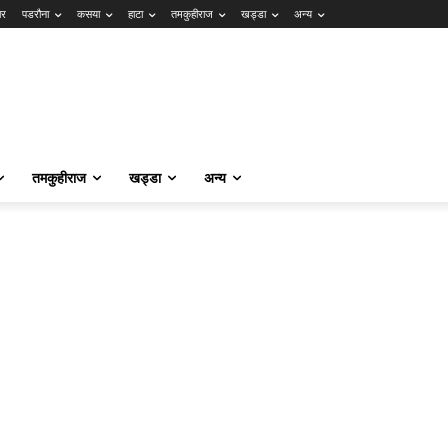
ार
पडरौना
कसया
हाटा
तमकुहीराज
खड्डा
अन्य
तमकुहीराज
खड्डा
अन्य