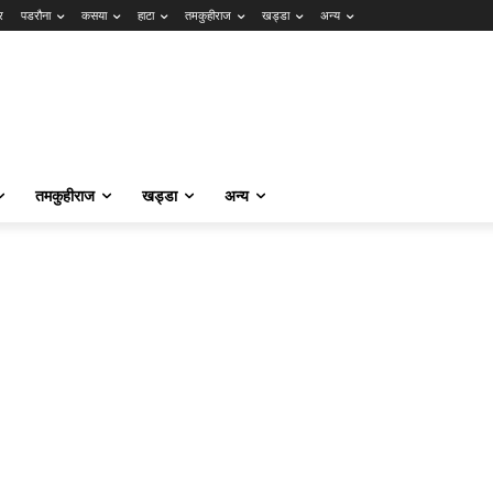
र
पडरौना
कसया
हाटा
तमकुहीराज
खड्डा
अन्य
तमकुहीराज
खड्डा
अन्य