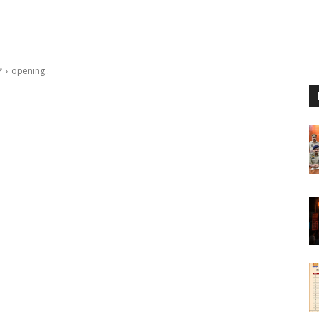
न
opening..