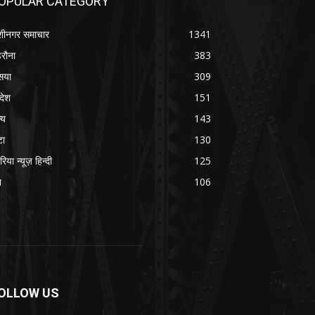
OPULAR CATEGORY
शीनगर समाचार
1341
रौना
383
सया
309
रदेश
151
्य
143
टा
130
रिया न्यूज़ हिन्दी
125
श
106
OLLOW US