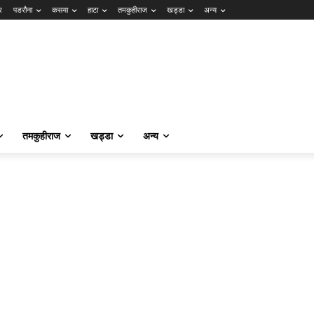
र
पडरौना
कसया
हाटा
तमकुहीराज
खड्डा
अन्य
तमकुहीराज
खड्डा
अन्य