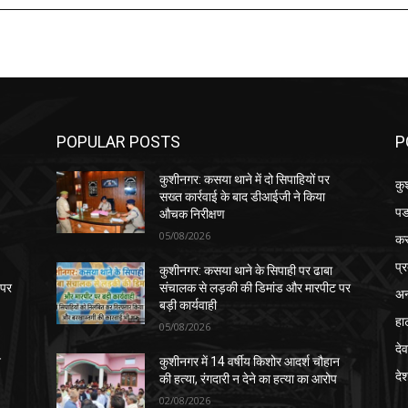
POPULAR POSTS
P
कुशीनगर: कसया थाने में दो सिपाहियों पर
कु
सख्त कार्रवाई के बाद डीआईजी ने किया
पड
औचक निरीक्षण
05/08/2026
क
प्
कुशीनगर: कसया थाने के सिपाही पर ढाबा
 पर
संचालक से लड़की की डिमांड और मारपीट पर
अन
बड़ी कार्यवाही
हा
05/08/2026
देव
न
कुशीनगर में 14 वर्षीय किशोर आदर्श चौहान
दे
की हत्या, रंगदारी न देने का हत्या का आरोप
02/08/2026