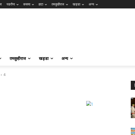
ार
पडरौना
कसया
हाटा
तमकुहीराज
खड्डा
अन्य
तमकुहीराज
खड्डा
अन्य
4