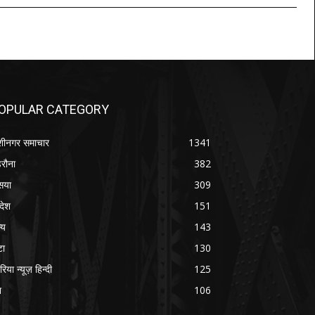
OPULAR CATEGORY
शीनगर समाचार
1341
रौना
382
सया
309
रदेश
151
्य
143
टा
130
रिया न्यूज़ हिन्दी
125
श
106