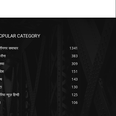
OPULAR CATEGORY
शीनगर समाचार
1341
रौना
383
सया
309
रदेश
151
्य
143
टा
130
रिया न्यूज़ हिन्दी
125
श
106