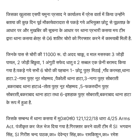
जिसका ख़ुलासा एसपी यमुना प्रसाद ने कार्यालय में प्रेस वार्ता में किया उन्होंने
बताया की कुछ दिन पूर्व मौकायेवारादात से पकड़े गये अभियुक्त छोटू से पूछताछ के
आधार पर और मुखबिर की सूचना के आधार पर थाना प्रभारी कसया मय टीम
द्वारा थाना कसया क्षेत्र से 06 शातिर चोरो को गिरफ्तार करने में कामयाबी मिली है.
जिनके पास से चोरी की 11000 रू. दो अदद चाकू, व माल मसरुका 3 जोड़ी
पायल, 2 जोड़ी बिछुवा, 1 अंगुठी सफेद धातु व 2 सब्बल एक छेनी बरामद किया
गया है.पकड़े गये सभी 6 चोरो की पहचान 1- छोटू पुत्र मिठाई ,गाँव करमहा,थाना
हाटा.2-गामा पुत्र नूर मोहम्मद ,पैकोली थाना हाटा,3-नागा पुत्र सोबराती
,बकराबाद थाना हाटा4-तोता पुत्र नूर मोहम्मद ,5-फकरुदीन पुत्र
सोबराती,बकराबाद थाना हाटा तथा 6-इशहाक पुत्र सोबराती,बकराबाद थाना हाटा
के रूप में हुआ है.
जिसके सम्बन्ध में थाना कसया में मु0अ0सं0 121,122/18 धारा 4/25 Arms
Act. पंजीकृत कर जेल भेज दिया गया है.गिरफ़्तार करने वाली टीम में SI भगवान
सिंह, SI गिरीश चन्द पाठक,का० देवेन्द्र सिंह,का० रामकिशुन,का० रमेश