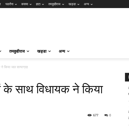
र
पडरौना
कसया
हाटा
तमकुहीराज
खड्डा
अन्य
तमकुहीराज
खड्डा
अन्य
क ने किया जल सत्याग्रह
ों के साथ विधायक ने किया
677
0