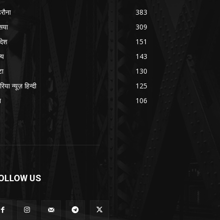
रौना
383
सया
309
रदेश
151
्य
143
टा
130
रिया न्यूज़ हिन्दी
125
श
106
OLLOW US