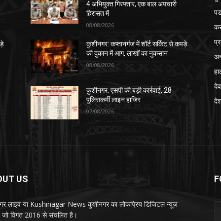
4 अभियुक्त गिरफ्तार, एक बाल अपचारी
पड
हिरासत में
08/08/2026
क
प्
़े
कुशीनगर: कप्तानगंज में शॉर्ट सर्किट से कपड़े
की दुकान में आग, लाखों का नुकसान
अन
08/08/2026
हा
देव
कुशीनगर: एसपी की बड़ी कार्रवाई, 28
पुलिसकर्मी लाइन हाजिर
दे
07/08/2026
OUT US
F
गर लाइव या Kushinagar News कुशीनगर का लोकप्रिय डिजिटल न्यूज़
ल, जो विगत 2016 से संचलित है।