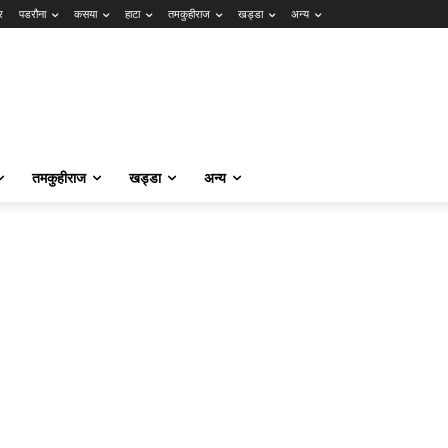
र
पडरौना
कसया
हाटा
तमकुहीराज
खड्डा
अन्य
तमकुहीराज
खड्डा
अन्य