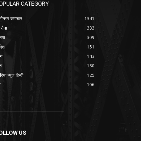
OPULAR CATEGORY
शीनगर समाचार
1341
रौना
383
सया
309
रदेश
151
्य
143
टा
130
रिया न्यूज़ हिन्दी
125
श
106
OLLOW US