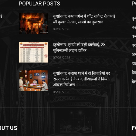
POPULAR POSTS
P
़े
कुशीनगर: कप्तानगंज में शॉर्ट सर्किट से कपड़े
कु
की दुकान में आग, लाखों का नुकसान
पड
08/08/2026
क
प्
कुशीनगर: एसपी की बड़ी कार्रवाई, 28
पुलिसकर्मी लाइन हाजिर
अन
07/08/2026
हा
देव
कुशीनगर: कसया थाने में दो सिपाहियों पर
सख्त कार्रवाई के बाद डीआईजी ने किया
दे
औचक निरीक्षण
05/08/2026
OUT US
F