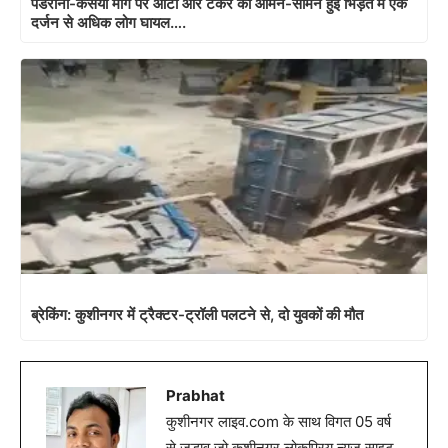
पडरौना-कसया मार्ग पर ऑटो और टैंकर की आमने-सामने हुई भिड़ंत में एक
दर्जन से अधिक लोग घायल….
ब्रेकिंग: कुशीनगर में ट्रैक्टर-ट्रॉली पलटने से, दो युवकों की मौत
Prabhat
कुशीनगर लाइव.com के साथ विगत 05 वर्ष
से जुडाव,जो कुशीनगर लोकप्रिय न्यूज़ साइट