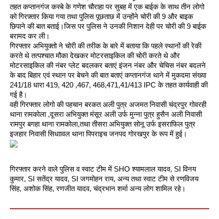
तहत कप्तानगंज कस्बे के गणेश चौराहा पर सुबह में एक बाईक के साथ तीन लोगो 
को गिरफ़्तार किया गया तथा पुलिस पूछताछ में उन्होंने चोरी की 9 और बाइक 
छिपाने की बात बताई।
जिस पर पुलिस ने उनकी निशान देही पर चोरी की 9 बाईक 
बरामद कर ली।
गिरफ्तार अभियुक्तो ने चोरी की तरीक के बारे में बताया कि पहले स्थानों की रेकी 
करते थे तत्पश्चात मौका देखकर मोटरसाइकिल की चोरी करते थे और 
मोटरसाइकिल की नंबर प्लेट बदलकर बताएं इंजन नंबर और चेचिस नंबर बदलने 
के बाद बिहार एवं स्थान पर बेचने की बात बताएं कप्तानगंज थाने में मुकदमा संख्या 
241/18 धारा 419, 420 ,467, 468,471,41/413 IPC के तहत कार्यवाही की 
गई है। 
वही गिरफ्तार लोगो की पहचान बरकत अली पुत्र अजमत निवासी चंद्रपुर गोवरही 
थाना रामकोला ,दूसरा अभियुक्त मंसूर अली उर्फ मुन्ना पुत्र हुसैन अली निवासी 
रामपुर बगहा थाना रामकोला,तथा तीसरा अभियुक्त सोनू उर्फ इसराफिल पुत्र 
इजहार निवासी सिधाावल थाना पिपराइच जनपद गोरखपुर के रूप में हुई।
गिरफ्तार करने वाले पुलिस व स्वाट टीम में SHO श्यामलाल यादव, SI विनय 
कुमार, SI सतेंद्र यादव, SI जगमोहन राय, अन्य तथा स्वाट टीम से रणविजय 
सिंह, अशोक सिंह, रणजीत यादव, चंद्रभान शर्मा अन्य लोग शामिल रहे।