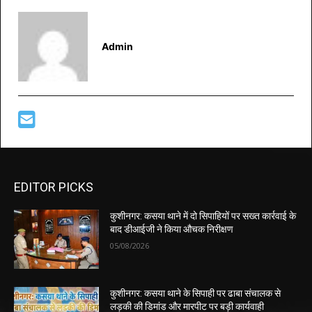
Admin
EDITOR PICKS
कुशीनगर: कसया थाने में दो सिपाहियों पर सख्त कार्रवाई के
बाद डीआईजी ने किया औचक निरीक्षण
05/08/2026
कुशीनगर: कसया थाने के सिपाही पर ढाबा संचालक से
लड़की की डिमांड और मारपीट पर बड़ी कार्यवाही