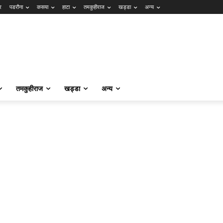
र
पडरौना
कसया
हाटा
तमकुहीराज
खड्डा
अन्य
तमकुहीराज
खड्डा
अन्य