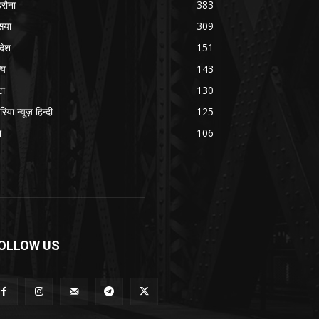
रौना
383
सया
309
रदेश
151
्य
143
टा
130
रिया न्यूज़ हिन्दी
125
श
106
OLLOW US