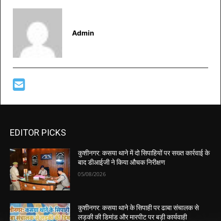
Admin
EDITOR PICKS
कुशीनगर: कसया थाने में दो सिपाहियों पर सख्त कार्रवाई के
बाद डीआईजी ने किया औचक निरीक्षण
05/08/2026
कुशीनगर: कसया थाने के सिपाही पर ढाबा संचालक से
लड़की की डिमांड और मारपीट पर बड़ी कार्यवाही