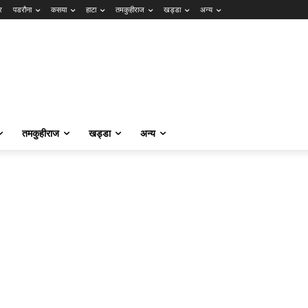
र
पडरौना
कसया
हाटा
तमकुहीराज
खड्डा
अन्य
तमकुहीराज
खड्डा
अन्य