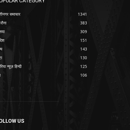
OPULAR CATEGORY
शीनगर समाचार
1341
रौना
383
सया
309
रदेश
151
्य
143
टा
130
रिया न्यूज़ हिन्दी
125
श
106
OLLOW US