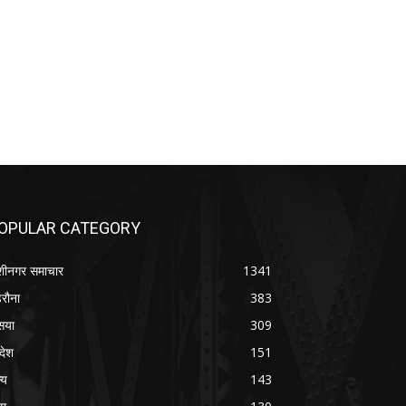
OPULAR CATEGORY
शीनगर समाचार
1341
रौना
383
सया
309
रदेश
151
्य
143