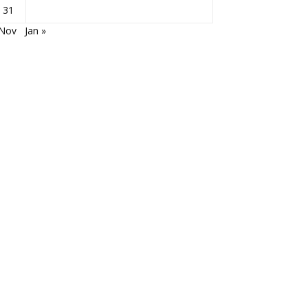
31
 Nov
Jan »