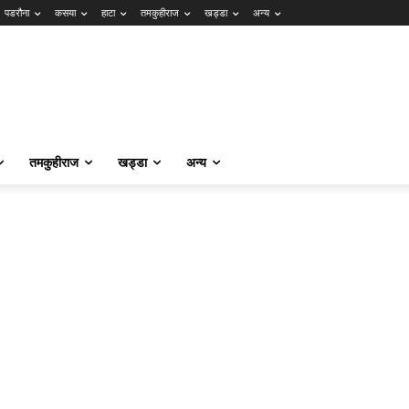
पडरौना
कसया
हाटा
तमकुहीराज
खड्डा
अन्य
तमकुहीराज
खड्डा
अन्य