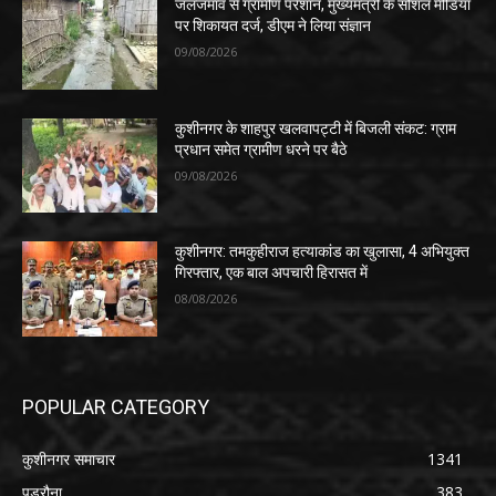
जलजमाव से ग्रामीण परेशान, मुख्यमंत्री के सोशल मीडिया
पर शिकायत दर्ज, डीएम ने लिया संज्ञान
09/08/2026
कुशीनगर के शाहपुर खलवापट्टी में बिजली संकट: ग्राम
प्रधान समेत ग्रामीण धरने पर बैठे
09/08/2026
कुशीनगर: तमकुहीराज हत्याकांड का खुलासा, 4 अभियुक्त
गिरफ्तार, एक बाल अपचारी हिरासत में
08/08/2026
POPULAR CATEGORY
कुशीनगर समाचार
1341
पडरौना
383