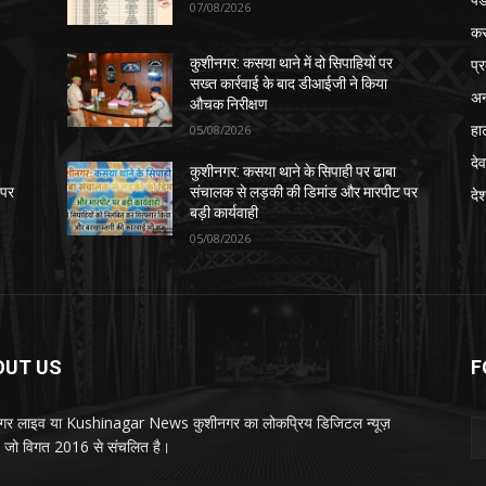
07/08/2026
क
प्
कुशीनगर: कसया थाने में दो सिपाहियों पर
सख्त कार्रवाई के बाद डीआईजी ने किया
अन
औचक निरीक्षण
हा
05/08/2026
देव
कुशीनगर: कसया थाने के सिपाही पर ढाबा
 पर
संचालक से लड़की की डिमांड और मारपीट पर
दे
बड़ी कार्यवाही
05/08/2026
OUT US
F
गर लाइव या Kushinagar News कुशीनगर का लोकप्रिय डिजिटल न्यूज़
ल, जो विगत 2016 से संचलित है।