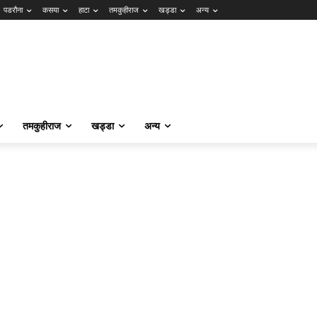
पडरौना
कसया
हाटा
तमकुहीराज
खड्डा
अन्य
तमकुहीराज
खड्डा
अन्य