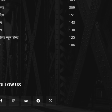
सया
309
रदेश
151
्य
143
टा
130
रिया न्यूज़ हिन्दी
125
श
106
OLLOW US