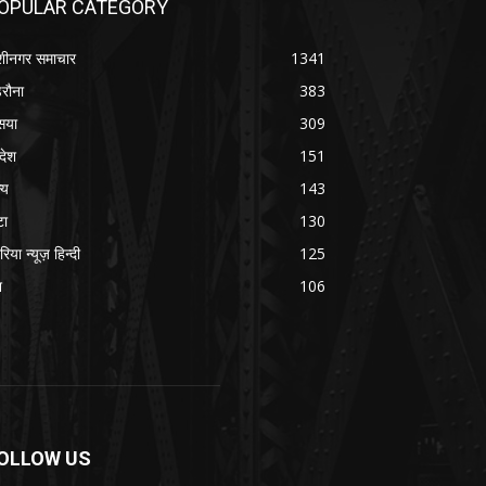
OPULAR CATEGORY
शीनगर समाचार
1341
रौना
383
सया
309
रदेश
151
्य
143
टा
130
रिया न्यूज़ हिन्दी
125
श
106
OLLOW US