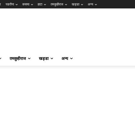
र
पडरौना
कसया
हाटा
तमकुहीराज
खड्डा
अन्य
तमकुहीराज
खड्डा
अन्य