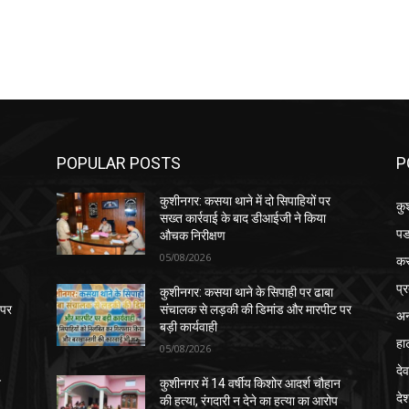
POPULAR POSTS
P
कुशीनगर: कसया थाने में दो सिपाहियों पर
कु
सख्त कार्रवाई के बाद डीआईजी ने किया
पड
औचक निरीक्षण
05/08/2026
क
प्
कुशीनगर: कसया थाने के सिपाही पर ढाबा
 पर
संचालक से लड़की की डिमांड और मारपीट पर
अन
बड़ी कार्यवाही
हा
05/08/2026
देव
न
कुशीनगर में 14 वर्षीय किशोर आदर्श चौहान
दे
की हत्या, रंगदारी न देने का हत्या का आरोप