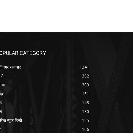
OPULAR CATEGORY
शीनगर समाचार
1341
रौना
382
सया
309
रदेश
151
्य
143
टा
130
रिया न्यूज़ हिन्दी
125
श
106