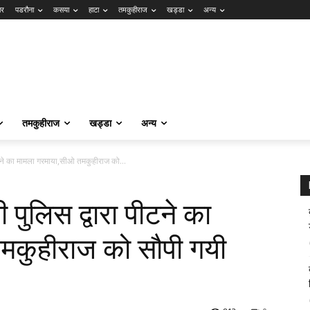
ार
पडरौना
कसया
हाटा
तमकुहीराज
खड्डा
अन्य
तमकुहीराज
खड्डा
अन्य
ीटने का मामला गरमाया,सीओ तमकुहीराज को...
 पुलिस द्वारा पीटने का
मकुहीराज को सौपी गयी