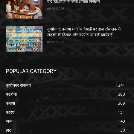
बाद डीआईजी ने किया औचक निरीक्षण
05/08/2026
कुशीनगर: कसया थाने के सिपाही पर ढाबा संचालक से
लड़की की डिमांड और मारपीट पर बड़ी कार्यवाही
05/08/2026
POPULAR CATEGORY
कुशीनगर समाचार
1341
पडरौना
383
कसया
309
प्रदेश
151
अन्य
143
हाटा
130