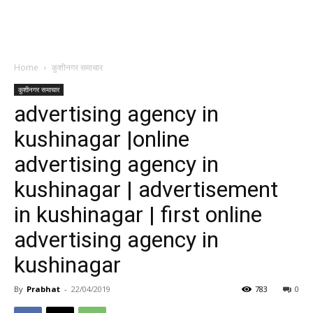
Home
कुशीनगर समाचार
कुशीनगर समाचार
advertising agency in
kushinagar |online
advertising agency in
kushinagar | advertisement
in kushinagar | first online
advertising agency in
kushinagar
By
Prabhat
-
22/04/2019
783
0