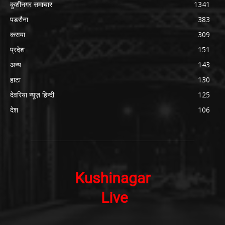
कुशीनगर समाचार
1341
पडरौना
383
कसया
309
प्रदेश
151
अन्य
143
हाटा
130
देवरिया न्यूज़ हिन्दी
125
देश
106