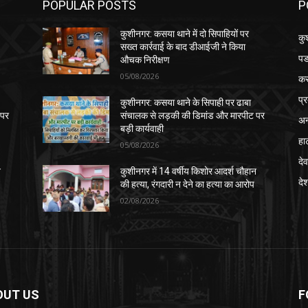
POPULAR POSTS
P
कुशीनगर: कसया थाने में दो सिपाहियों पर
कु
सख्त कार्रवाई के बाद डीआईजी ने किया
पड
औचक निरीक्षण
05/08/2026
क
प्
कुशीनगर: कसया थाने के सिपाही पर ढाबा
 पर
संचालक से लड़की की डिमांड और मारपीट पर
अन
बड़ी कार्यवाही
हा
05/08/2026
देव
न
कुशीनगर में 14 वर्षीय किशोर आदर्श चौहान
दे
की हत्या, रंगदारी न देने का हत्या का आरोप
02/08/2026
OUT US
F