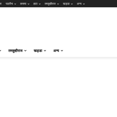
ार
पडरौना
कसया
हाटा
तमकुहीराज
खड्डा
अन्य
तमकुहीराज
खड्डा
अन्य