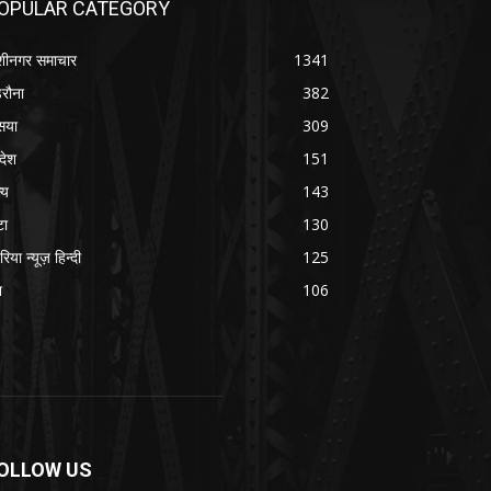
OPULAR CATEGORY
शीनगर समाचार
1341
रौना
382
सया
309
रदेश
151
्य
143
टा
130
रिया न्यूज़ हिन्दी
125
श
106
OLLOW US