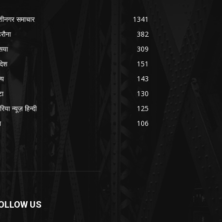
शीनगर समाचार
1341
रौना
382
सया
309
रदेश
151
्य
143
टा
130
रिया न्यूज़ हिन्दी
125
श
106
OLLOW US