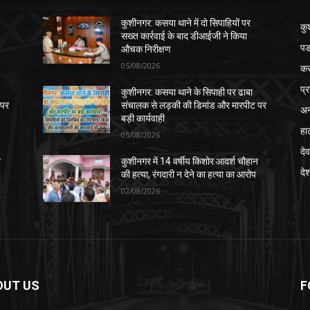
कुशीनगर: कसया थाने में दो सिपाहियों पर
कु
सख्त कार्रवाई के बाद डीआईजी ने किया
पड
औचक निरीक्षण
05/08/2026
क
प्
कुशीनगर: कसया थाने के सिपाही पर ढाबा
 पर
संचालक से लड़की की डिमांड और मारपीट पर
अन
बड़ी कार्यवाही
हा
05/08/2026
देव
न
कुशीनगर में 14 वर्षीय किशोर आदर्श चौहान
दे
की हत्या, रंगदारी न देने का हत्या का आरोप
02/08/2026
OUT US
F