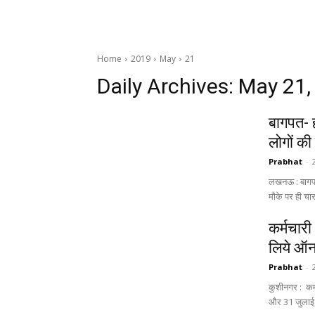
Home
2019
May
21
Daily Archives: May 21
बागपत- ह
लोगों की
Prabhat
-
लखनऊ : बागपत 
मौके पर ही चार
कर्मचारी
लिये ऑ
Prabhat
-
कुशीनगर : कर्
और 31 जुलाई,