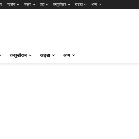
ार
पडरौना
कसया
हाटा
तमकुहीराज
खड्डा
अन्य
तमकुहीराज
खड्डा
अन्य