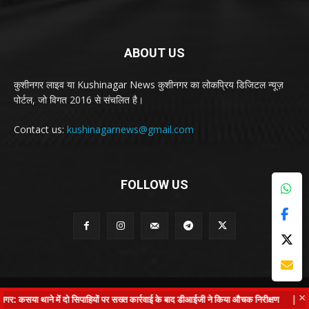
ABOUT US
कुशीनगर लाइव या Kushinagar News कुशीनगर का लोकप्रिय डिजिटल न्यूज़
पोर्टल, जो विगत 2016 से संचलित है।
Contact us:
kushinagarnews@gmail.com
FOLLOW US
© Kushinagar Live - 2022
×
 कसया थाने में दो सिपाहियों पर सख्त कार्रवाई के बाद डीआईजी ने किया औचक निरीक्षण
|
कुशीन