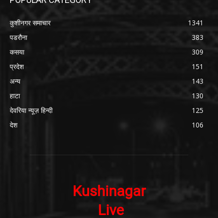
कुशीनगर समाचार
1341
पडरौना
383
कसया
309
प्रदेश
151
अन्य
143
हाटा
130
देवरिया न्यूज़ हिन्दी
125
देश
106