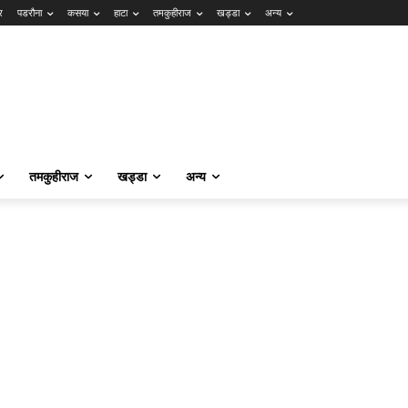
र
पडरौना
कसया
हाटा
तमकुहीराज
खड्डा
अन्य
तमकुहीराज
खड्डा
अन्य