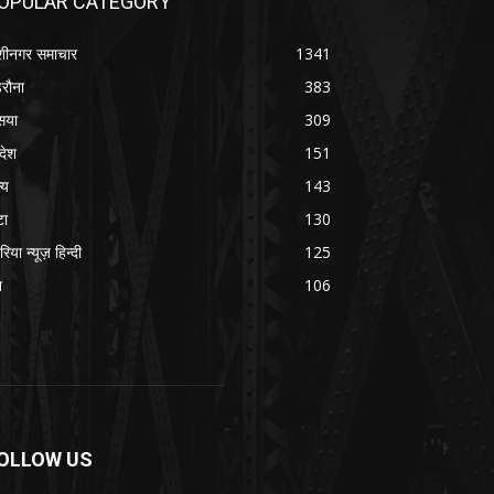
OPULAR CATEGORY
शीनगर समाचार
1341
रौना
383
सया
309
रदेश
151
्य
143
टा
130
रिया न्यूज़ हिन्दी
125
श
106
OLLOW US