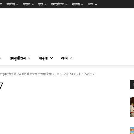
ार
पडरौना
कसया
हाटा
तमकुहीराज
खड्डा
अन्य
तमकुहीराज
खड्डा
अन्य
ाइबर सेल ने 24 घंटे में वापस कराया पैसा
IMG_20190621_174557
7