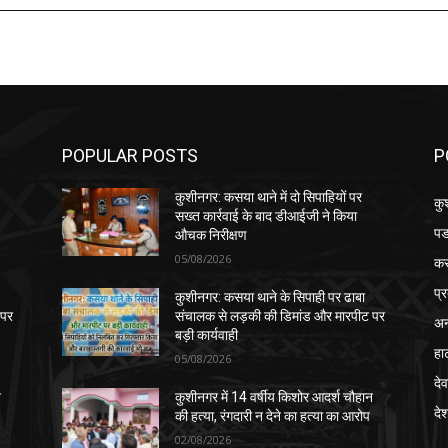
POPULAR POSTS
P
कुशीनगर: कसया थाने में दो सिपाहियों पर
कु
सख्त कार्रवाई के बाद डीआईजी ने किया
पड
औचक निरीक्षण
05/08/2026
क
प्
कुशीनगर: कसया थाने के सिपाही पर ढाबा
 पर
संचालक से लड़की की डिमांड और मारपीट पर
अन
बड़ी कार्यवाही
हा
05/08/2026
देव
न
कुशीनगर में 14 वर्षीय किशोर आदर्श चौहान
दे
की हत्या, रंगदारी न देने का हत्या का आरोप
02/08/2026