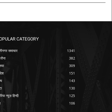
OPULAR CATEGORY
शीनगर समाचार
1341
रौना
382
सया
309
रदेश
151
्य
143
टा
130
रिया न्यूज़ हिन्दी
125
श
106