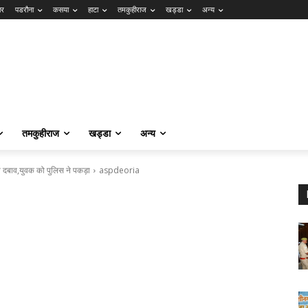
ार
पडरौना
कसया
हाटा
तमकुहीराज
खड्डा
अन्य
तमकुहीराज
खड्डा
अन्य
 था दबाव,युवक को पुलिस ने पकड़ा
aspdeoria