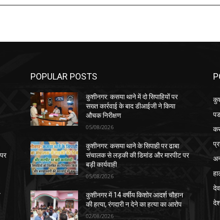
POPULAR POSTS
P
कुशीनगर: कसया थाने में दो सिपाहियों पर
कु
सख्त कार्रवाई के बाद डीआईजी ने किया
पड
औचक निरीक्षण
05/08/2026
क
प्
कुशीनगर: कसया थाने के सिपाही पर ढाबा
 पर
संचालक से लड़की की डिमांड और मारपीट पर
अन
बड़ी कार्यवाही
हा
05/08/2026
देव
न
कुशीनगर में 14 वर्षीय किशोर आदर्श चौहान
दे
की हत्या, रंगदारी न देने का हत्या का आरोप
02/08/2026