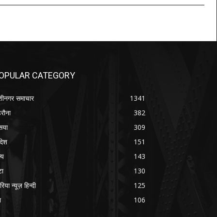
OPULAR CATEGORY
शीनगर समाचार
1341
रौना
382
सया
309
रदेश
151
्य
143
टा
130
रिया न्यूज़ हिन्दी
125
श
106