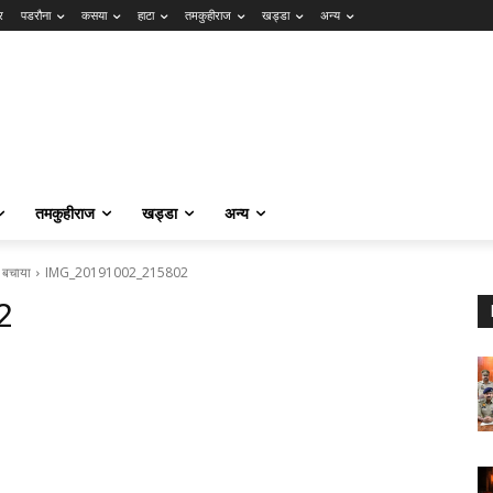
र
पडरौना
कसया
हाटा
तमकुहीराज
खड्डा
अन्य
तमकुहीराज
खड्डा
अन्य
ो बचाया
IMG_20191002_215802
2