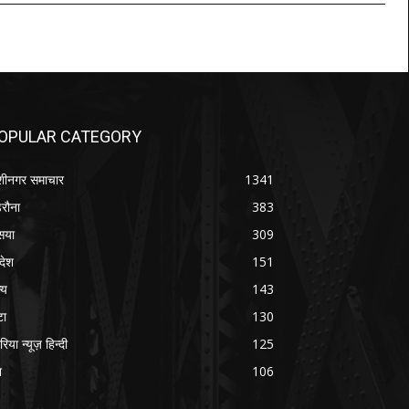
OPULAR CATEGORY
शीनगर समाचार
1341
रौना
383
सया
309
रदेश
151
्य
143
टा
130
रिया न्यूज़ हिन्दी
125
श
106