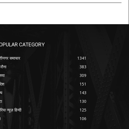
OPULAR CATEGORY
शीनगर समाचार
1341
रौना
383
सया
309
रदेश
151
्य
143
टा
130
रिया न्यूज़ हिन्दी
125
श
106