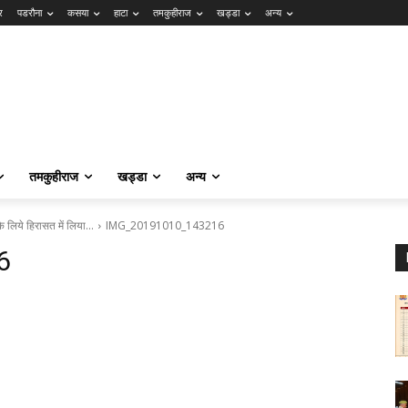
र
पडरौना
कसया
हाटा
तमकुहीराज
खड्डा
अन्य
तमकुहीराज
खड्डा
अन्य
के लिये हिरासत में लिया…
IMG_20191010_143216
6