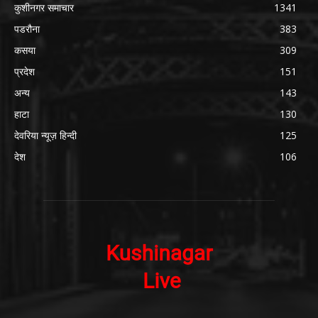
कुशीनगर समाचार
1341
पडरौना
383
कसया
309
प्रदेश
151
अन्य
143
हाटा
130
देवरिया न्यूज़ हिन्दी
125
देश
106