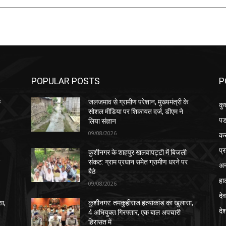
POPULAR POSTS
P
े
जलजमाव से ग्रामीण परेशान, मुख्यमंत्री के
कु
सोशल मीडिया पर शिकायत दर्ज, डीएम ने
पड
लिया संज्ञान
09/08/2026
क
प्
कुशीनगर के शाहपुर खलवापट्टी में बिजली
र
संकट: ग्राम प्रधान समेत ग्रामीण धरने पर
अन
बैठे
हा
09/08/2026
देव
सा,
कुशीनगर: तमकुहीराज हत्याकांड का खुलासा,
दे
4 अभियुक्त गिरफ्तार, एक बाल अपचारी
हिरासत में