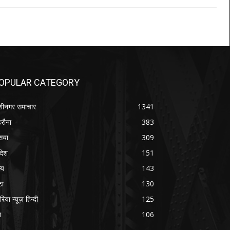
OPULAR CATEGORY
शीनगर समाचार
1341
रौना
383
सया
309
रदेश
151
्य
143
टा
130
रिया न्यूज़ हिन्दी
125
श
106