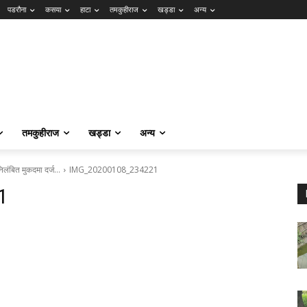
पडरौना
कसया
हाटा
तमकुहीराज
खड्डा
अन्य
तमकुहीराज
खड्डा
अन्य
निलंबित मुकदमा दर्ज…
IMG_20200108_234221
1