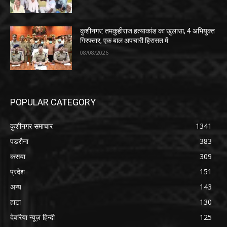
कुशीनगर: तमकुहीराज हत्याकांड का खुलासा, 4 अभियुक्त
गिरफ्तार, एक बाल अपचारी हिरासत में
08/08/2026
POPULAR CATEGORY
कुशीनगर समाचार
1341
पडरौना
383
कसया
309
प्रदेश
151
अन्य
143
हाटा
130
देवरिया न्यूज़ हिन्दी
125