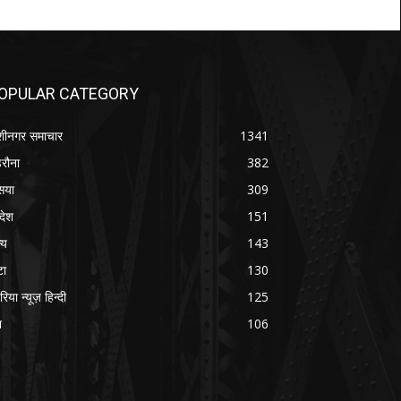
OPULAR CATEGORY
शीनगर समाचार
1341
रौना
382
सया
309
रदेश
151
्य
143
टा
130
रिया न्यूज़ हिन्दी
125
श
106