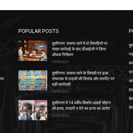
POPULAR POSTS
P
कुशीनगर: कसया थाने में दो सिपाहियों पर
कु
सख्त कार्रवाई के बाद डीआईजी ने किया
पड
औचक निरीक्षण
05/08/2026
क
प्
कुशीनगर: कसया थाने के सिपाही पर ढाबा
 पर
संचालक से लड़की की डिमांड और मारपीट पर
अन
बड़ी कार्यवाही
हा
05/08/2026
देव
न
कुशीनगर में 14 वर्षीय किशोर आदर्श चौहान
दे
की हत्या, रंगदारी न देने का हत्या का आरोप
02/08/2026