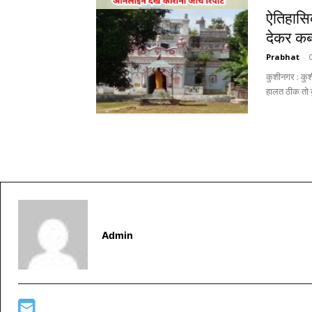
ऐतिहासि
देकर कब्
Prabhat
-
कुशीनगर : कुश
हालत ठीक तो क
Admin