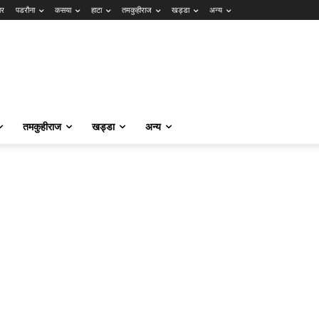
ार
पडरौना
कसया
हाटा
तमकुहीराज
खड्डा
अन्य
तमकुहीराज
खड्डा
अन्य