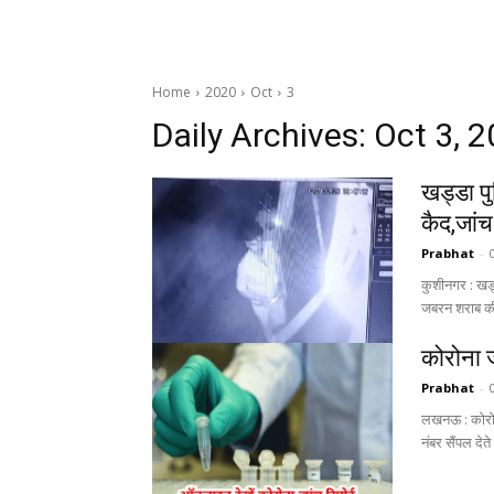
Home
2020
Oct
3
Daily Archives: Oct 3, 
खड्डा प
कैद,जां
Prabhat
-
कुशीनगर : खड्
कोरोना ज
Prabhat
-
लखनऊ : कोरोना जांच