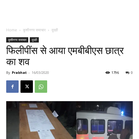
Home
कुशीनगर समाचार
दुदही
कुशीनगर समाचार
दुदही
फिलीपींस से आया एमबीबीएस छात्र
का शव
By
Prabhat
-
16/03/2020
1796
0