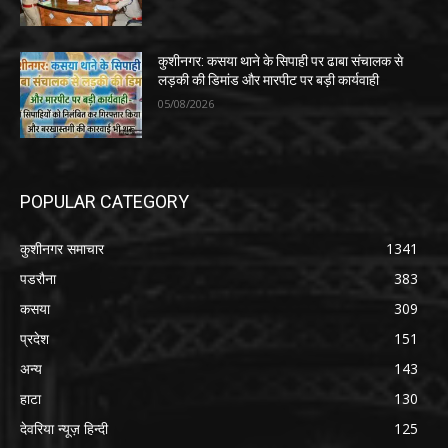
कुशीनगर: कसया थाने के सिपाही पर ढाबा संचालक से
लड़की की डिमांड और मारपीट पर बड़ी कार्यवाही
05/08/2026
POPULAR CATEGORY
कुशीनगर समाचार
1341
पडरौना
383
कसया
309
प्रदेश
151
अन्य
143
हाटा
130
देवरिया न्यूज़ हिन्दी
125