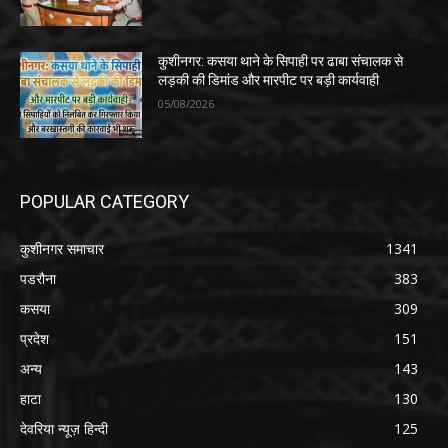
कुशीनगर: कसया थाने के सिपाही पर ढाबा संचालक से
लड़की की डिमांड और मारपीट पर बड़ी कार्यवाही
05/08/2026
POPULAR CATEGORY
कुशीनगर समाचार
1341
पडरौना
383
कसया
309
प्रदेश
151
अन्य
143
हाटा
130
देवरिया न्यूज़ हिन्दी
125