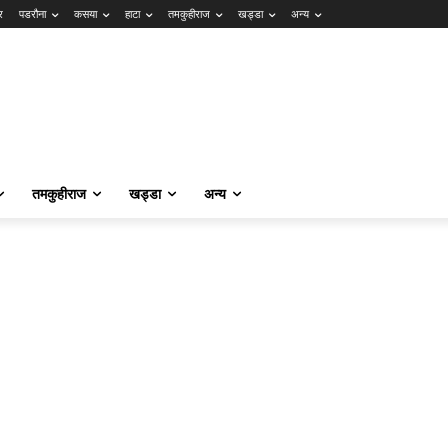
र
पडरौना
कसया
हाटा
तमकुहीराज
खड्डा
अन्य
तमकुहीराज
खड्डा
अन्य