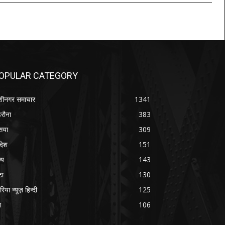
OPULAR CATEGORY
शीनगर समाचार
1341
रौना
383
सया
309
रदेश
151
्य
143
टा
130
रिया न्यूज़ हिन्दी
125
श
106