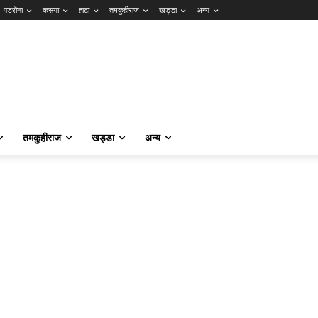
पडरौना
कसया
हाटा
तमकुहीराज
खड्डा
अन्य
तमकुहीराज
खड्डा
अन्य