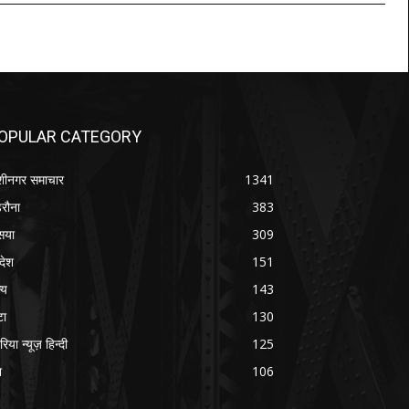
OPULAR CATEGORY
शीनगर समाचार
1341
रौना
383
सया
309
रदेश
151
्य
143
टा
130
रिया न्यूज़ हिन्दी
125
श
106