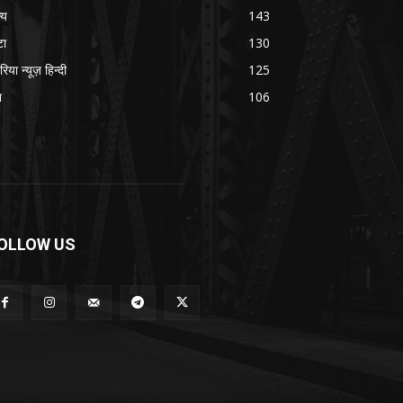
्य
143
टा
130
रिया न्यूज़ हिन्दी
125
श
106
OLLOW US