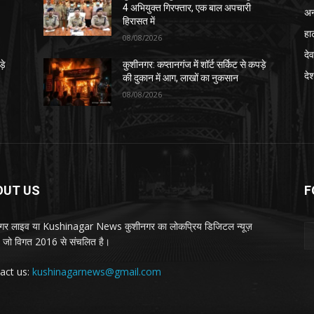
4 अभियुक्त गिरफ्तार, एक बाल अपचारी
अन
हिरासत में
हा
08/08/2026
देव
़े
कुशीनगर: कप्तानगंज में शॉर्ट सर्किट से कपड़े
दे
की दुकान में आग, लाखों का नुकसान
08/08/2026
OUT US
F
गर लाइव या Kushinagar News कुशीनगर का लोकप्रिय डिजिटल न्यूज़
ल, जो विगत 2016 से संचलित है।
act us:
kushinagarnews@gmail.com