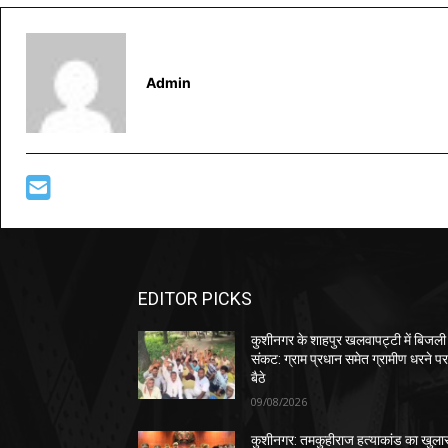
Admin
EDITOR PICKS
कुशीनगर के शाहपुर खलवापट्टी में बिजली
संकट: ग्राम प्रधान समेत ग्रामीण धरने प
बैठे
09/08/2026
कुशीनगर: तमकुहीराज हत्याकांड का खुला