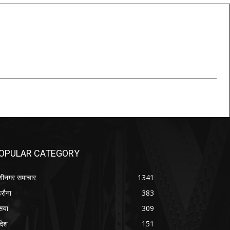
OPULAR CATEGORY
शीनगर समाचार
1341
रौना
383
सया
309
रदेश
151