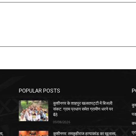
POPULAR POSTS
P
कुशीनगर के शाहपुर खलवापट्टी में बिजली
कु
र
संकट: ग्राम प्रधान समेत ग्रामीण धरने पर
पड
बैठे
09/08/2026
क
प्
सा,
कुशीनगर: तमकुहीराज हत्याकांड का खुलासा,