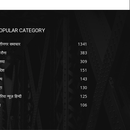
OPULAR CATEGORY
शीनगर समाचार
1341
रौना
383
सया
309
रदेश
151
्य
143
टा
130
रिया न्यूज़ हिन्दी
125
श
106