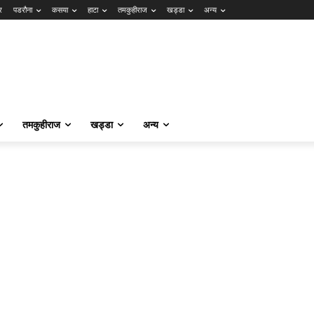
र
पडरौना
कसया
हाटा
तमकुहीराज
खड्डा
अन्य
तमकुहीराज
खड्डा
अन्य