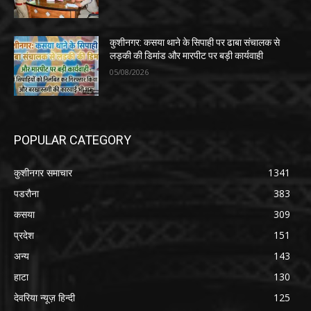
कुशीनगर: कसया थाने के सिपाही पर ढाबा संचालक से
लड़की की डिमांड और मारपीट पर बड़ी कार्यवाही
05/08/2026
POPULAR CATEGORY
कुशीनगर समाचार
1341
पडरौना
383
कसया
309
प्रदेश
151
अन्य
143
हाटा
130
देवरिया न्यूज़ हिन्दी
125