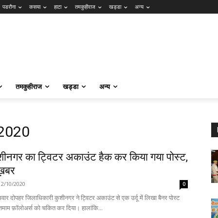
पडरौना
कसया
हाटा
तमकुहीराज
खड्डा
अन्य
तमकुहीराज
खड्डा
अन्य
 2020
शीनगर का ट्विटर अकाउंट हैक कर किया गया पोस्ट,
 ख़बर
12/10/2020
0
वार दोपहर जिलाधिकारी कुशीनगर ने ट्विटर अकाउंट से एक उर्दू में लिखा बैनर पोस्ट
हुआ।यह देख तमाम फ़ॉलोअर्स को चकित कर दिया। हालांकि...