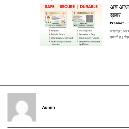
अब आधार 
ख़बर
Prabhat
-
लखनऊ : अब UID
कर द
Admin