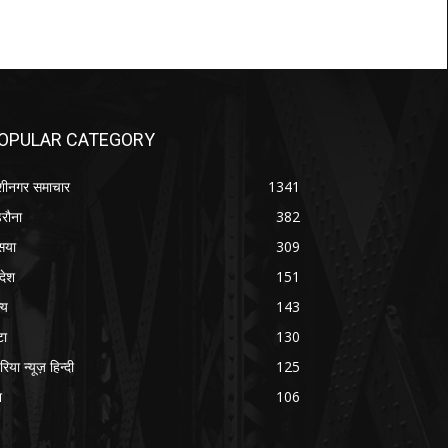
OPULAR CATEGORY
शीनगर समाचार
1341
रौना
382
सया
309
रदेश
151
्य
143
टा
130
रिया न्यूज़ हिन्दी
125
श
106