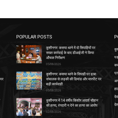
POPULAR POSTS
P
कुशीनगर: कसया थाने में दो सिपाहियों पर
कु
सख्त कार्रवाई के बाद डीआईजी ने किया
पड
औचक निरीक्षण
05/08/2026
क
प्
कुशीनगर: कसया थाने के सिपाही पर ढाबा
 पर
संचालक से लड़की की डिमांड और मारपीट पर
अन
बड़ी कार्यवाही
हा
05/08/2026
देव
न
कुशीनगर में 14 वर्षीय किशोर आदर्श चौहान
दे
की हत्या, रंगदारी न देने का हत्या का आरोप
02/08/2026