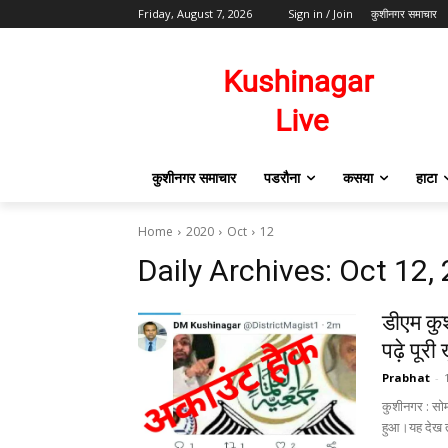
Friday, August 7, 2026
Sign in / Join
कुशीनगर समाचार
कुशीनगर समाचार
पडरौना
कसया
हाटा
Home
2020
Oct
12
Daily Archives: Oct 12,
डीएम कु
पढ़े पूरी
Prabhat
-
कुशीनगर : सोम