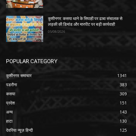
कुशीनगर: कसया थाने के सिपाही पर ढाबा संचालक से
लड़की की डिमांड और मारपीट पर बड़ी कार्यवाही
05/08/2026
POPULAR CATEGORY
कुशीनगर समाचार
1341
पडरौना
383
कसया
309
प्रदेश
151
अन्य
143
हाटा
130
देवरिया न्यूज़ हिन्दी
125